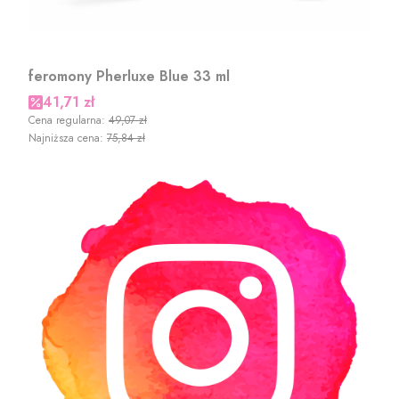
feromony Pherluxe Blue 33 ml
Cena promocyjna
41,71 zł
Cena regularna:
49,07 zł
Najniższa cena:
75,84 zł