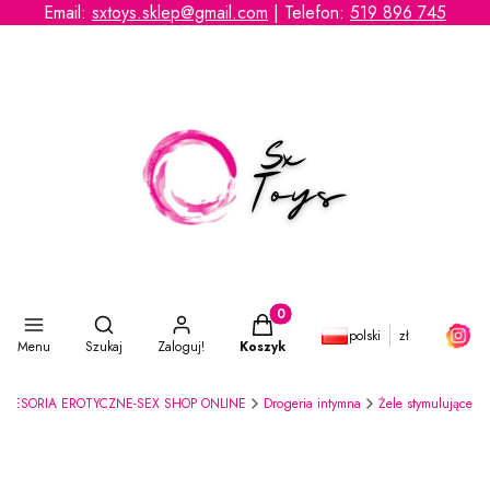
Email:
sxtoys.sklep@gmail.com
| Telefon:
519 896 745
Otwórz wyszukiwarkę
Produkty w koszyku: 0. Zobacz s
polski
zł
Menu
Szukaj
Zaloguj!
Koszyk
KCESORIA EROTYCZNE-SEX SHOP ONLINE
Drogeria intymna
Żele stymulujące