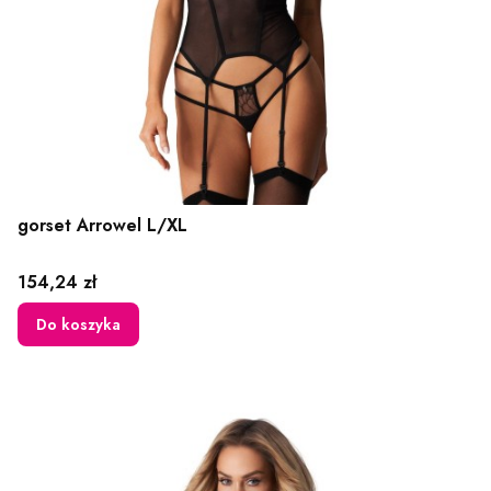
gorset Arrowel L/XL
Cena
154,24 zł
Do koszyka