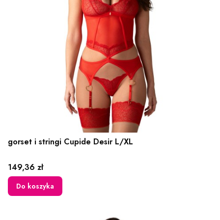
gorset i stringi Cupide Desir L/XL
Cena
149,36 zł
Do koszyka