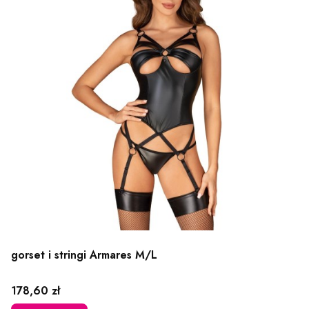
gorset i stringi Armares M/L
Cena
178,60 zł