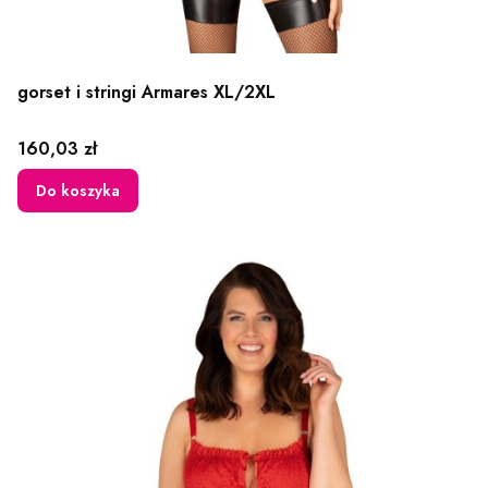
gorset i stringi Armares XL/2XL
Cena
160,03 zł
Do koszyka