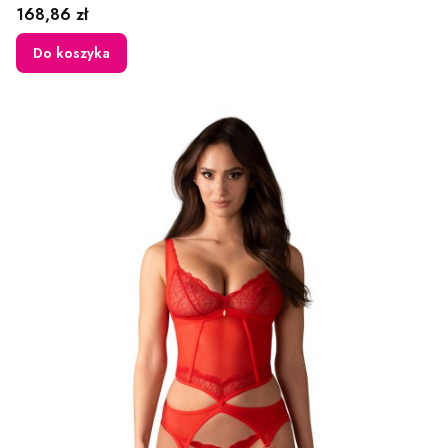
Cena
168,86 zł
Do koszyka