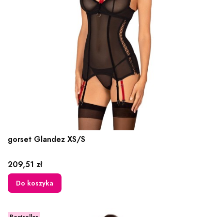
gorset Glandez XS/S
Cena
209,51 zł
Do koszyka