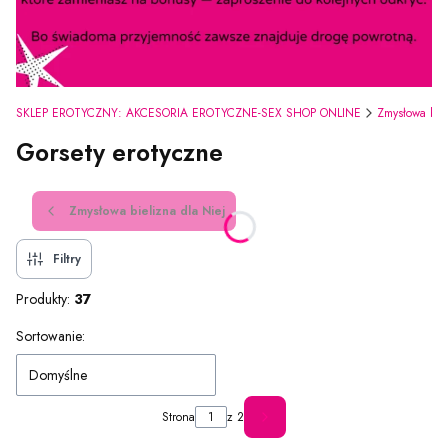
SKLEP EROTYCZNY: AKCESORIA EROTYCZNE-SEX SHOP ONLINE
Zmysłowa bie
Gorsety erotyczne
Zmysłowa bielizna dla Niej
Filtry
Produkty:
37
Lista produktów
Sortowanie:
Domyślne
Strona
z 2
Następne produkty