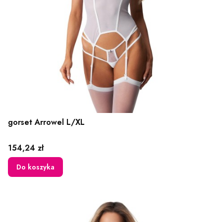
gorset Arrowel L/XL
Cena
154,24 zł
Do koszyka