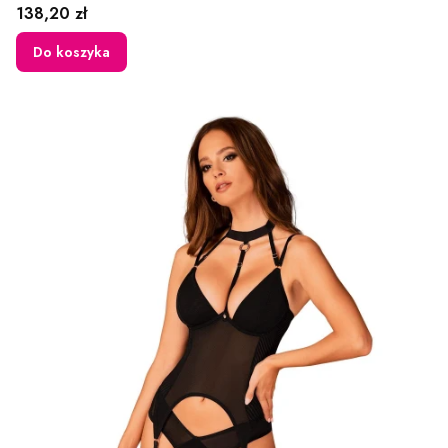
Cena
138,20 zł
Do koszyka