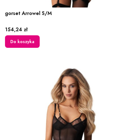
gorset Arrowel S/M
Cena
154,24 zł
Do koszyka