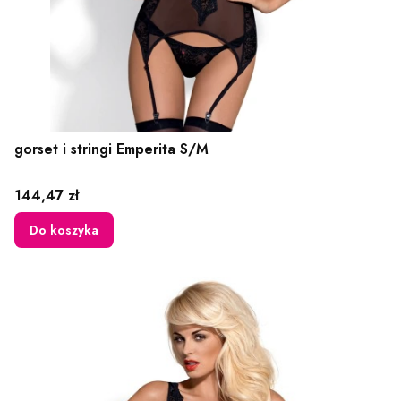
gorset i stringi Emperita S/M
Cena
144,47 zł
Do koszyka