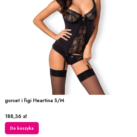
gorset i figi Heartina S/M
Cena
188,36 zł
Do koszyka