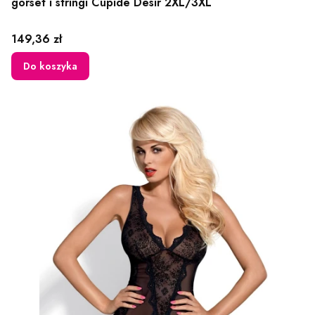
gorset i stringi Cupide Desir 2XL/3XL
Cena
149,36 zł
Do koszyka