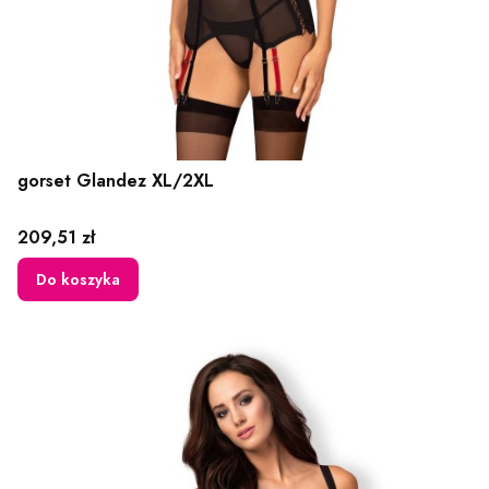
gorset Glandez XL/2XL
Cena
209,51 zł
Do koszyka