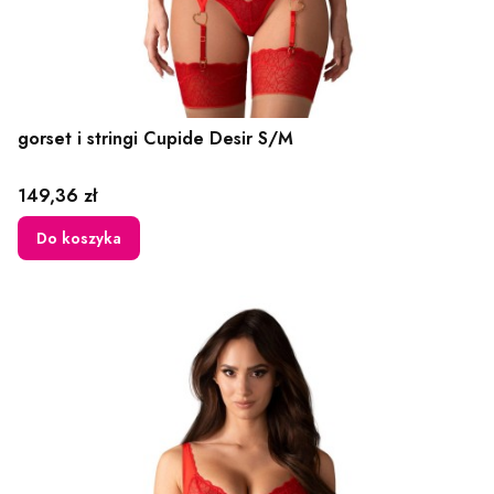
gorset i stringi Cupide Desir S/M
Cena
149,36 zł
Do koszyka