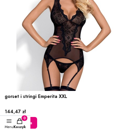
gorset i stringi Emperita XXL
Cena
144,47 zł
Produkty w koszyku: 0. Zobacz szczegóły
Do koszyka
Menu
Koszyk