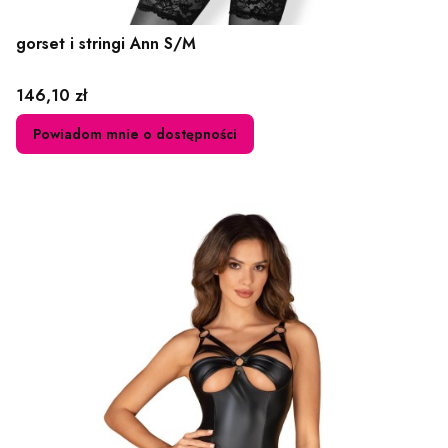
gorset i stringi Ann S/M
Cena
146,10 zł
Powiadom mnie o dostępności