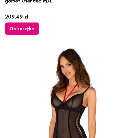
gorset Glandez M/L
Cena
209,49 zł
Do koszyka