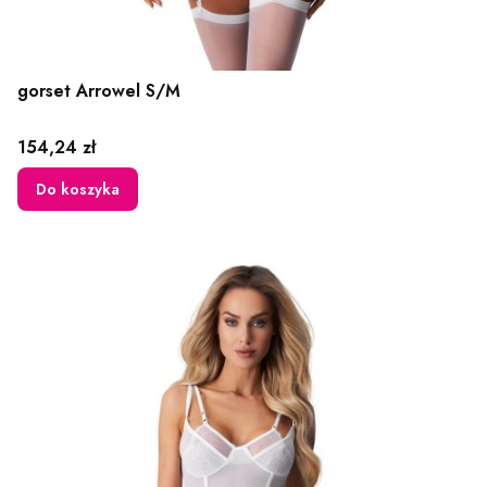
gorset Arrowel S/M
Cena
154,24 zł
Do koszyka