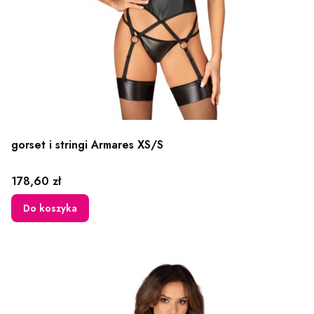
gorset i stringi Armares XS/S
Cena
178,60 zł
Do koszyka