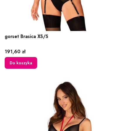
gorset Brasica XS/S
Cena
191,60 zł
Do koszyka