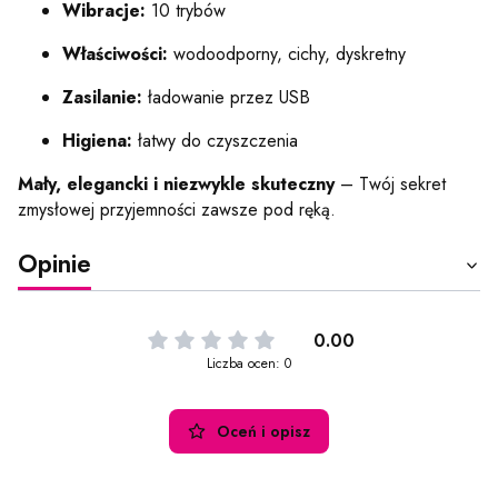
Wibracje:
10 trybów
Właściwości:
wodoodporny, cichy, dyskretny
Zasilanie:
ładowanie przez USB
Higiena:
łatwy do czyszczenia
Mały, elegancki i niezwykle skuteczny
– Twój sekret
zmysłowej przyjemności zawsze pod ręką.
Opinie
0.00
Liczba ocen: 0
Oceń i opisz