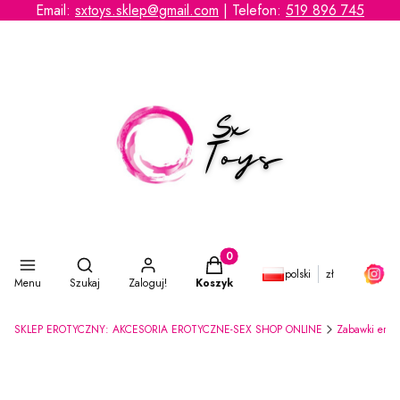
Email:
sxtoys.sklep@gmail.com
| Telefon:
519 896 745
Otwórz wyszukiwarkę
Produkty w koszyku: 0. Zobacz s
polski
zł
Menu
Szukaj
Zaloguj!
Koszyk
SKLEP EROTYCZNY: AKCESORIA EROTYCZNE-SEX SHOP ONLINE
Zabawki erot