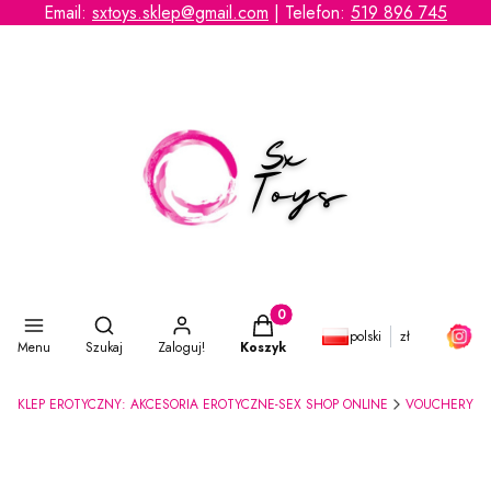
Email:
sxtoys.sklep@gmail.com
| Telefon:
519 896 745
Otwórz wyszukiwarkę
Produkty w koszyku: 0. Zobacz s
polski
zł
Menu
Szukaj
Zaloguj!
Koszyk
SKLEP EROTYCZNY: AKCESORIA EROTYCZNE-SEX SHOP ONLINE
VOUCHERY