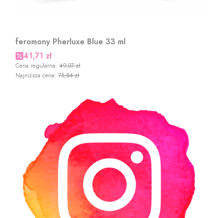
feromony Pherluxe Blue 33 ml
Cena promocyjna
41,71 zł
Cena regularna:
49,07 zł
Najniższa cena:
75,84 zł