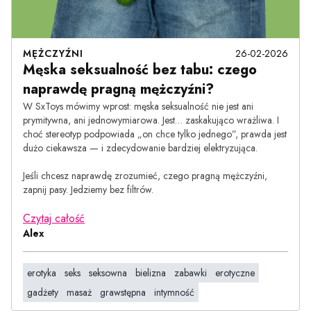
MĘŻCZYŹNI
26-02-2026
Męska seksualność bez tabu: czego
naprawdę pragną mężczyźni?
W SxToys mówimy wprost: męska seksualność nie jest ani
prymitywna, ani jednowymiarowa. Jest… zaskakująco wrażliwa. I
choć stereotyp podpowiada „on chce tylko jednego”, prawda jest
dużo ciekawsza — i zdecydowanie bardziej elektryzująca.
Jeśli chcesz naprawdę zrozumieć, czego pragną mężczyźni,
zapnij pasy. Jedziemy bez filtrów.
Czytaj całość
Alex
erotyka
seks
seksowna
bielizna
zabawki
erotyczne
gadżety
masaż
grawstępna
intymność