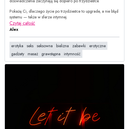
doświadczenia zaczynają się dopiero po trzydziestce.
Pokażę Ci, dlaczego życie po trzydziestce to upgrade, a nie błąd
systemu — także w sferze intymnej.
Czytaj całość
Alex
erotyka
seks
seksowna
bielizna
zabawki
erotyczne
gadżety
masaż
grawstępna
intymność