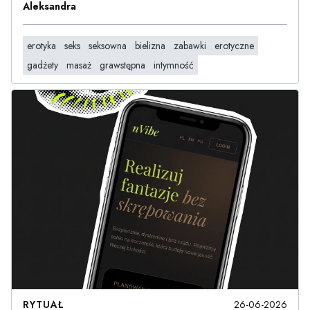
Aleksandra
erotyka
seks
seksowna
bielizna
zabawki
erotyczne
gadżety
masaż
grawstępna
intymność
RYTUAŁ
26-06-2026