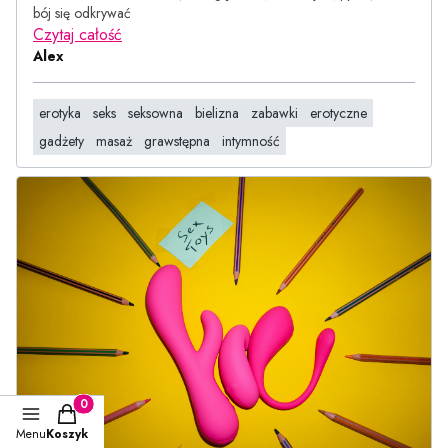
bój się odkrywać
Czytaj całość
Alex
erotyka
seks
seksowna
bielizna
zabawki
erotyczne
gadżety
masaż
grawstępna
intymność
Produkty w koszyku: 0. Zobacz szczegóły
Menu
Koszyk