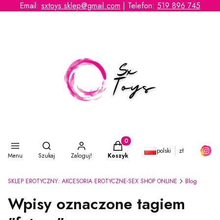
Email:
sxtoys.sklep@gmail.com
| Telefon:
519 896 745
Otwórz wyszukiwarkę
Produkty w koszyku: 0. Zobacz s
polski
zł
Menu
Szukaj
Zaloguj!
Koszyk
SKLEP EROTYCZNY: AKCESORIA EROTYCZNE-SEX SHOP ONLINE
Blog
Wpisy oznaczone tagiem