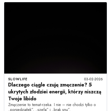
SLOWLIFE
03-02-2026
Dlaczego ciągle czuję zmęczenie? 5
ukrytych złodziei energii, którzy niszczą
Twoje libido
Zmęczenie to temat-rzeka. I nie – nie chodzi tylko o
„poniedziałek”, „szefa” i „brak snu”.