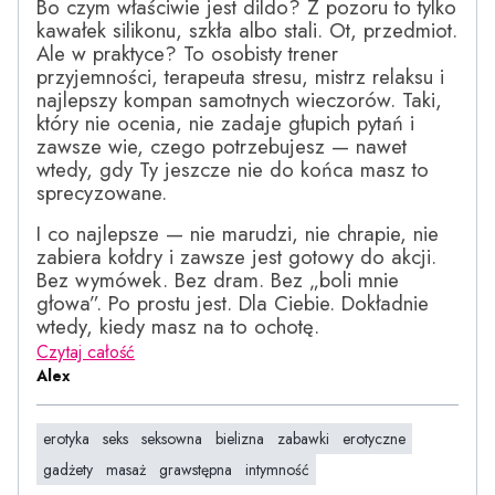
Bo czym właściwie jest dildo? Z pozoru to tylko
kawałek silikonu, szkła albo stali. Ot, przedmiot.
Ale w praktyce? To osobisty trener
przyjemności, terapeuta stresu, mistrz relaksu i
najlepszy kompan samotnych wieczorów. Taki,
który nie ocenia, nie zadaje głupich pytań i
zawsze wie, czego potrzebujesz — nawet
wtedy, gdy Ty jeszcze nie do końca masz to
sprecyzowane.
I co najlepsze — nie marudzi, nie chrapie, nie
zabiera kołdry i zawsze jest gotowy do akcji.
Bez wymówek. Bez dram. Bez „boli mnie
głowa”. Po prostu jest. Dla Ciebie. Dokładnie
wtedy, kiedy masz na to ochotę.
Czytaj całość
Alex
erotyka
seks
seksowna
bielizna
zabawki
erotyczne
gadżety
masaż
grawstępna
intymność