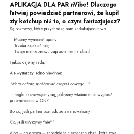
APLIKACJA DLA PAR nVibe! Dlaczego
łatwiej powiedzieć partnerowi, że kupił
zły ketchup niż to, o czym fantazjujesz?
Są rozmowy, które przychodzą nam zaskakująco łatwo.
– Musimy wymienić opony.
– Trzeba zapłacić ratę.
– Twoja mama znowu zaprosiła nas na obiad.
I jakoś dajemy radę.
Ale wystarczy jedno niewinne:
"Mam ochotę spróbować czegoś nowego..."
...i nagle zachowujemy się, jakbyśmy właśnie mieli wygłosić
przemówienie w ONZ.
Bo co, jeśli partner pomyśli, że zwariowaliśmy?
Co, jeśli usłyszymy "nie"?
Albo – co gorsza – zapadnie ta niezręczna cisza, która trwa