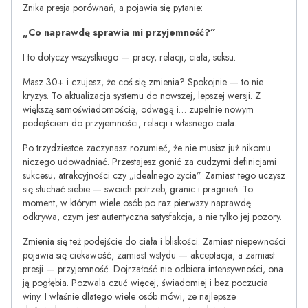
Znika presja porównań, a pojawia się pytanie:
„Co naprawdę sprawia mi przyjemność?”
I to dotyczy wszystkiego — pracy, relacji, ciała, seksu.
Masz 30+ i czujesz, że coś się zmienia? Spokojnie — to nie
kryzys. To aktualizacja systemu do nowszej, lepszej wersji. Z
większą samoświadomością, odwagą i… zupełnie nowym
podejściem do przyjemności, relacji i własnego ciała.
Po trzydziestce zaczynasz rozumieć, że nie musisz już nikomu
niczego udowadniać. Przestajesz gonić za cudzymi definicjami
sukcesu, atrakcyjności czy „idealnego życia”. Zamiast tego uczysz
się słuchać siebie — swoich potrzeb, granic i pragnień. To
moment, w którym wiele osób po raz pierwszy naprawdę
odkrywa, czym jest autentyczna satysfakcja, a nie tylko jej pozory.
Zmienia się też podejście do ciała i bliskości. Zamiast niepewności
pojawia się ciekawość, zamiast wstydu — akceptacja, a zamiast
presji — przyjemność. Dojrzałość nie odbiera intensywności, ona
ją pogłębia. Pozwala czuć więcej, świadomiej i bez poczucia
winy. I właśnie dlatego wiele osób mówi, że najlepsze