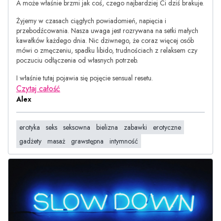
A może właśnie brzmi jak coś, czego najbardziej Ci dziś brakuje.
Żyjemy w czasach ciągłych powiadomień, napięcia i
przebodźcowania. Nasza uwaga jest rozrywana na setki małych
kawałków każdego dnia. Nic dziwnego, że coraz więcej osób
mówi o zmęczeniu, spadku libido, trudnościach z relaksem czy
poczuciu odłączenia od własnych potrzeb.
I właśnie tutaj pojawia się pojęcie sensual resetu.
Czytaj całość
Alex
erotyka
seks
seksowna
bielizna
zabawki
erotyczne
gadżety
masaż
grawstępna
intymność