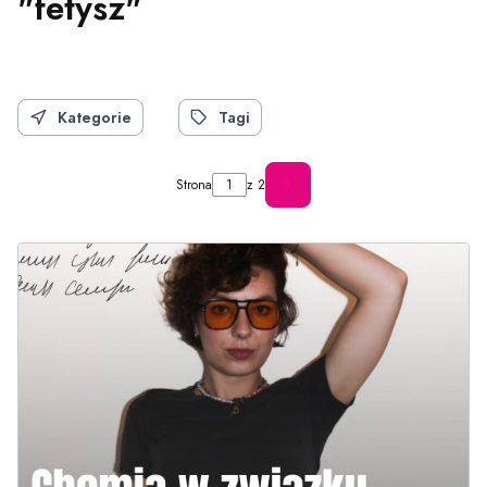
"fetysz"
Kategorie
Tagi
Strona
z 2
Następne wpisy