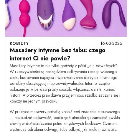
KOBIETY
16-03-2026
Masażery intymne bez tabu: czego
internet Ci nie powie?
Masażery intymne to nie tylko gadżety z półki „dla odważnych”.
W rzeczywistości są narzędziem odkrywania reakcji własnego
ciała, budowania napięcia i wprowadzania do życia intymnego
odrobiny ekscytującej nieprzewidywalności. Internet często
pokazuje je w bardzo prosty sposób: włączasz, działa, koniec
historii. A przecież prawdziwa przyjemność rzadko zaczyna się i
kończy na jednym przycisku.
W praktyce masażery potrafią zrobić coś znacznie ciekawszego
— rozbudzić ciekawość, podkręcić atmosferę i zamienić zwykłą
chwilę w doświadczenie pełne zmysłowych bodźców. Czasem
wystarczy odrobina odwagi, żeby odkryć, jak wiele możliwości