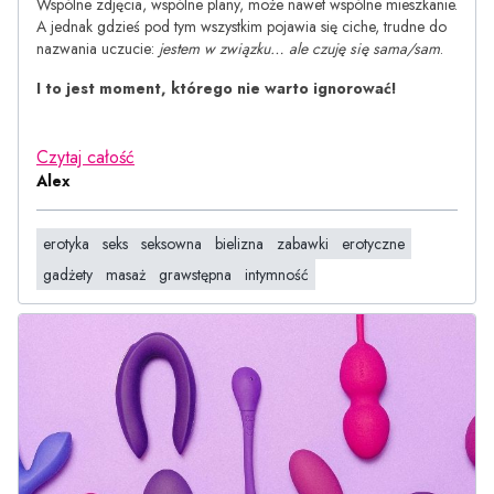
Wspólne zdjęcia, wspólne plany, może nawet wspólne mieszkanie.
A jednak gdzieś pod tym wszystkim pojawia się ciche, trudne do
nazwania uczucie:
jestem w związku… ale czuję się sama/sam
.
I to jest moment, którego nie warto ignorować!
Czytaj całość
Alex
erotyka
seks
seksowna
bielizna
zabawki
erotyczne
gadżety
masaż
grawstępna
intymność