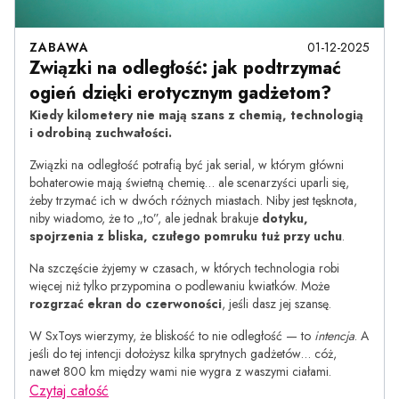
ZABAWA
01-12-2025
Związki na odległość: jak podtrzymać
ogień dzięki erotycznym gadżetom?
Kiedy kilometery nie mają szans z chemią, technologią
i odrobiną zuchwałości.
Związki na odległość potrafią być jak serial, w którym główni
bohaterowie mają świetną chemię… ale scenarzyści uparli się,
żeby trzymać ich w dwóch różnych miastach. Niby jest tęsknota,
niby wiadomo, że to „to”, ale jednak brakuje
dotyku,
spojrzenia z bliska, czułego pomruku tuż przy uchu
.
Na szczęście żyjemy w czasach, w których technologia robi
więcej niż tylko przypomina o podlewaniu kwiatków. Może
rozgrzać ekran do czerwoności
, jeśli dasz jej szansę.
W SxToys wierzymy, że bliskość to nie odległość — to
intencja
. A
jeśli do tej intencji dołożysz kilka sprytnych gadżetów… cóż,
nawet 800 km między wami nie wygra z waszymi ciałami.
Czytaj całość