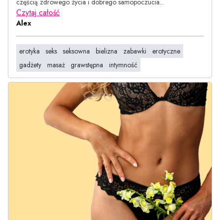
częścią zdrowego życia i dobrego samopoczucia...
Czytaj całość
Alex
erotyka
seks
seksowna
bielizna
zabawki
erotyczne
gadżety
masaż
grawstępna
intymność