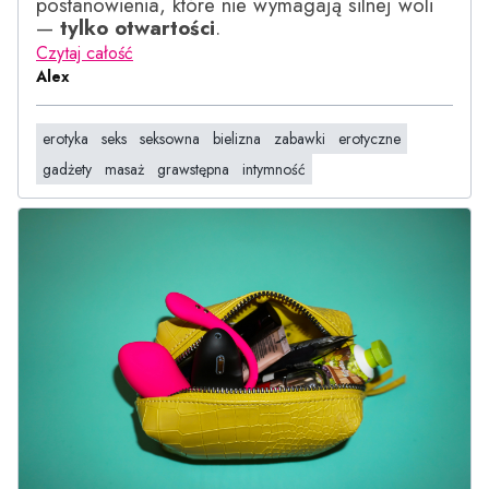
postanowienia, które nie wymagają silnej woli
—
tylko otwartości
.
Czytaj całość
Alex
erotyka
seks
seksowna
bielizna
zabawki
erotyczne
gadżety
masaż
grawstępna
intymność